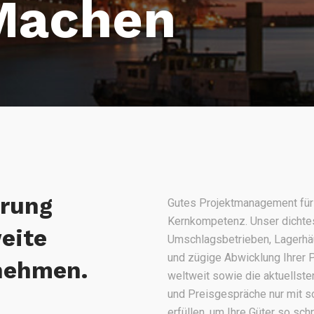
Machen
hrung
Gutes Projektmanagement für 
Kernkompetenz. Unser dichtes
weite
Umschlagsbetrieben, Lagerhäus
und zügige Abwicklung Ihrer P
nehmen.
weltweit sowie die aktuellst
und Preisgespräche nur mit s
erfüllen, um Ihre Güter so sch