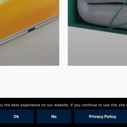
 the best experience on our website. If you continue to use this site 
(c) 2019
Online Agentur Adence
Ok
No
Privacy Policy