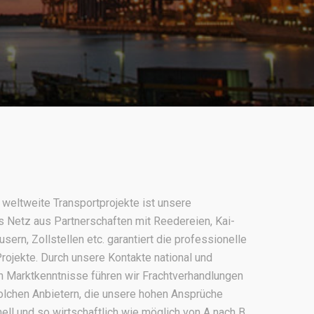
weltweite Transportprojekte ist unsere
 Netz aus Partnerschaften mit Reedereien, Kai-
ern, Zollstellen etc. garantiert die professionelle
rojekte. Durch unsere Kontakte national und
en Marktkenntnisse führen wir Frachtverhandlungen
olchen Anbietern, die unsere hohen Ansprüche
nell und so wirtschaftlich wie möglich von A nach B